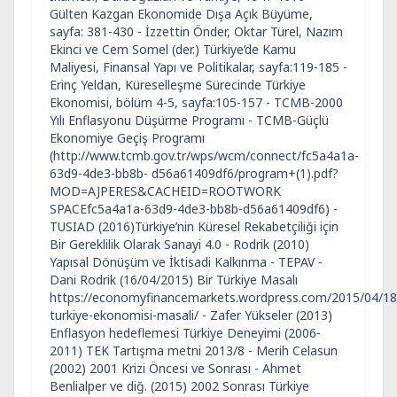
Gülten Kazgan Ekonomide Dışa Açık Büyüme,
sayfa: 381-430 - İzzettin Önder, Oktar Türel, Nazım
Ekinci ve Cem Somel (der.) Türkiye’de Kamu
Maliyesi, Finansal Yapı ve Politikalar, sayfa:119-185 -
Erinç Yeldan, Küreselleşme Sürecinde Türkiye
Ekonomisi, bölüm 4-5, sayfa:105-157 - TCMB-2000
Yılı Enflasyonu Düşürme Programı - TCMB-Güçlü
Ekonomiye Geçiş Programı
(http://www.tcmb.gov.tr/wps/wcm/connect/fc5a4a1a-
63d9-4de3-bb8b- d56a61409df6/program+(1).pdf?
MOD=AJPERES&CACHEID=ROOTWORK
SPACEfc5a4a1a-63d9-4de3-bb8b-d56a61409df6) -
TUSIAD (2016)Türkiye’nin Küresel Rekabetçiliği için
Bir Gereklilik Olarak Sanayi 4.0 - Rodrik (2010)
Yapısal Dönüşüm ve İktisadi Kalkınma - TEPAV -
Dani Rodrik (16/04/2015) Bir Türkiye Masalı
https://economyfinancemarkets.wordpress.com/2015/04/18/
turkiye-ekonomisi-masali/ - Zafer Yükseler (2013)
Enflasyon hedeflemesi Türkiye Deneyimi (2006-
2011) TEK Tartışma metni 2013/8 - Merih Celasun
(2002) 2001 Krizi Öncesi ve Sonrası - Ahmet
Benlialper ve diğ. (2015) 2002 Sonrası Türkiye