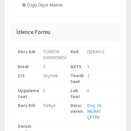
Özgü Ölçüt Matrisi
İzlence Formu
Ders Adı
TÜRKİYE
Kod
İŞİK3012
EKONOMİSİ
Kredi
3
AKTS
5
Z/S
Seçmeli
Teorik
3
Saat
Uygulama
0
Lab
0
Saat
Saat
Ders Dili
Türkçe
Dersi
Doç. Dr.
Veren
MURAT
ÇETİN
Dersin