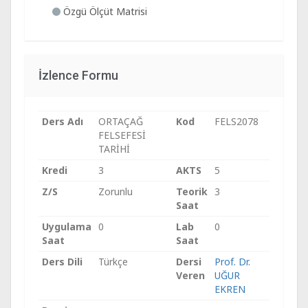
Özgü Ölçüt Matrisi
İzlence Formu
Ders Adı
ORTAÇAĞ
Kod
FELS2078
FELSEFESİ
TARİHİ
Kredi
3
AKTS
5
Z/S
Zorunlu
Teorik
3
Saat
Uygulama
0
Lab
0
Saat
Saat
Ders Dili
Türkçe
Dersi
Prof. Dr.
Veren
UĞUR
EKREN