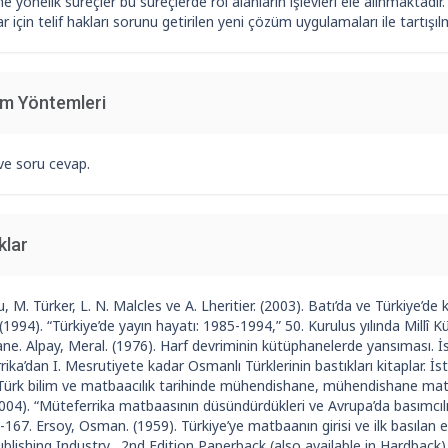
ne yönelik süreçler bu süreçlerde rol alanların işlevleri ele alınmaktadır. Di
r için telif hakları sorunu getirilen yeni çözüm uygulamaları ile tartışıl
im Yöntemleri
e soru cevap.
klar
, M. Türker, L. N. Malcles ve A. Lheritier. (2003). Batı’da ve Türkiye’de k
1994). “Türkiye’de yayın hayatı: 1985-1994,” 50. Kurulus yılında Millî
e. Alpay, Meral. (1976). Harf devriminin kütüphanelerde yansıması. İsta
ika’dan I. Mesrutiyete kadar Osmanlı Türklerinin bastıkları kitaplar. İs
 Türk bilim ve matbaacılık tarihinde mühendishane, mühendishane matba
2004). “Müteferrika matbaasının düsündürdükleri ve Avrupa’da basımcılıg
-167. Ersoy, Osman. (1959). Türkiye’ye matbaanın girisi ve ilk basılan e
lishing Industry . 2nd Edition Paperback (also available in Hardback)