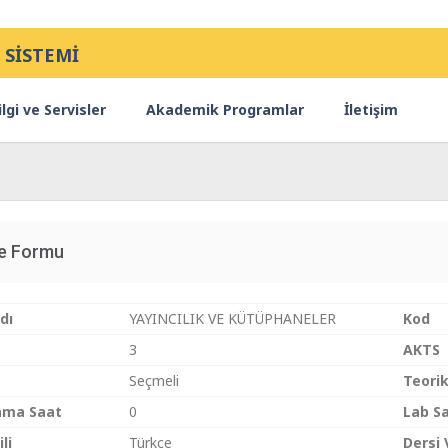
 SİSTEMİ
lgi ve Servisler
Akademik Programlar
İletişim
ce Formu
dı
YAYINCILIK VE KÜTÜPHANELER
Kod
3
AKTS
Seçmeli
Teori
ama Saat
0
Lab S
li
Türkçe
Dersi