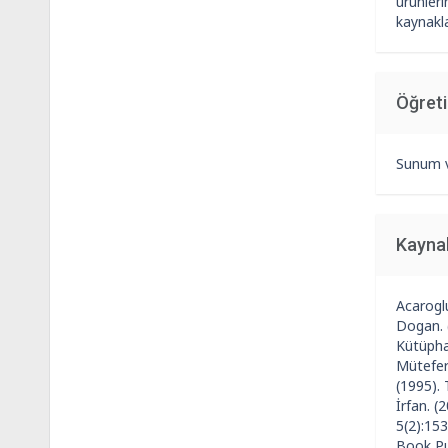
ürünleri
kaynakla
Öğret
Sunum v
Kayna
Acaroglu
Dogan. (
Kütüphan
Müteferr
(1995).
İrfan. (
5(2):153
Book Pub