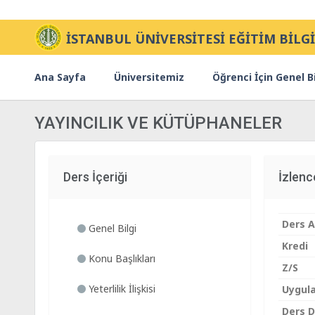
İSTANBUL ÜNİVERSİTESİ EĞİTİM BİLGİ
Ana Sayfa
Üniversitemiz
Öğrenci İçin Genel Bi
YAYINCILIK VE KÜTÜPHANELER
Ders İçeriği
İzlen
Ders A
Genel Bilgi
Kredi
Konu Başlıkları
Z/S
Yeterlilik İlişkisi
Uygul
Ders Di