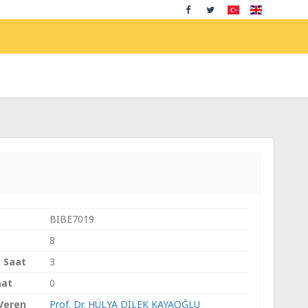
BIBE7019
8
k Saat
3
aat
0
 Veren
Prof. Dr. HÜLYA DİLEK KAYAOĞLU