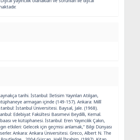
jital yayıncılık olanakları ve sorunları ile dijital
maktadır.
aynakça tarihi. İstanbul: İletisim Yayınları Atılgan,
 Kütüphaneye armagan içinde (149-157). Ankara: Millî
nbul: İstanbul Üniversitesi. Baysal, Jale. (1968).
tanbul: Edebiyat Fakültesi Basımevi Beydilli, Kemal.
ası ve kütüphanesi. İstanbul: Eren Yayıncılık Çakın,
ın etkileri: Gelecek için geçmisi anlamak,” Bilgi Dünyası
serler. Ankara: Ankara Üniversitesi. Greco, Albert N. The
 Routledge , 2004 Gürcan, Halil İbrahim. (1997). Kitap