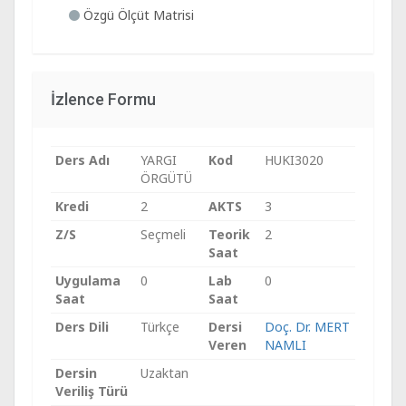
Özgü Ölçüt Matrisi
İzlence Formu
Ders Adı
YARGI
Kod
HUKI3020
ÖRGÜTÜ
Kredi
2
AKTS
3
Z/S
Seçmeli
Teorik
2
Saat
Uygulama
0
Lab
0
Saat
Saat
Ders Dili
Türkçe
Dersi
Doç. Dr. MERT
Veren
NAMLI
Dersin
Uzaktan
Veriliş Türü