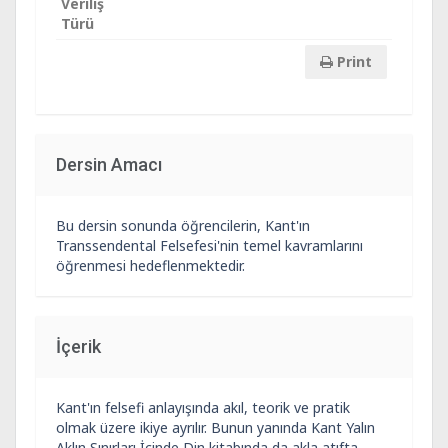
Veriliş
Türü
Print
Dersin Amacı
Bu dersin sonunda öğrencilerin, Kant'ın
Transsendental Felsefesi'nin temel kavramlarını
öğrenmesi hedeflenmektedir.
İçerik
Kant'ın felsefi anlayışında akıl, teorik ve pratik
olmak üzere ikiye ayrılır. Bunun yanında Kant Yalın
Aklın Sınırları İçinde Din kitabında da akla atıfta