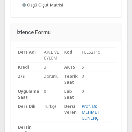
Özgü Ölçüt Matrisi
İzlence Formu
Ders Adı
AKIL VE
Kod
FELS2115
EYLEM
Kredi
3
AKTS
5
Z/S
Zorunlu
Teorik
3
Saat
Uygulama
0
Lab
0
Saat
Saat
Ders Dili
Türkçe
Dersi
Prof. Dr.
Veren
MEHMET
GÜNENÇ
Dersin