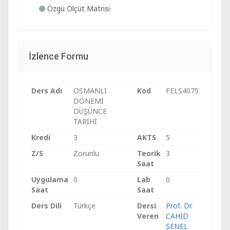
Özgü Ölçüt Matrisi
İzlence Formu
Ders Adı
OSMANLI
Kod
FELS4075
DÖNEMİ
DÜŞÜNCE
TARİHİ
Kredi
3
AKTS
5
Z/S
Zorunlu
Teorik
3
Saat
Uygulama
0
Lab
0
Saat
Saat
Ders Dili
Türkçe
Dersi
Prof. Dr.
Veren
CAHİD
ŞENEL