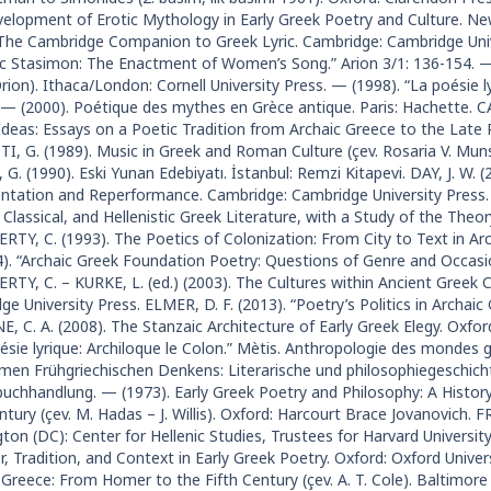
elopment of Erotic Mythology in Early Greek Poetry and Culture. N
 The Cambridge Companion to Greek Lyric. Cambridge: Cambridge Univ
ic Stasimon: The Enactment of Women’s Song.” Arion 3/1: 136-154. — 
 Orion). Ithaca/London: Cornell University Press. — (1998). “La poésie 
 — (2000). Poétique des mythes en Grèce antique. Paris: Hachette. CA
Ideas: Essays on a Poetic Tradition from Archaic Greece to the Lat
, G. (1989). Music in Greek and Roman Culture (çev. Rosaria V. Munso
G. (1990). Eski Yunan Edebiyatı. İstanbul: Remzi Kitapevi. DAY, J. W.
ntation and Reperformance. Cambridge: Cambridge University Press. DI
 Classical, and Hellenistic Greek Literature, with a Study of the Theory
TY, C. (1993). The Poetics of Colonization: From City to Text in Arc
). “Archaic Greek Foundation Poetry: Questions of Genre and Occasion
TY, C. – KURKE, L. (ed.) (2003). The Cultures within Ancient Greek Cu
e University Press. ELMER, D. F. (2013). “Poetry’s Politics in Archaic 
 C. A. (2008). The Stanzaic Architecture of Early Greek Elegy. Oxford
oésie lyrique: Archiloque le Colon.” Mètis. Anthropologie des mondes
men Frühgriechischen Denkens: Literarische und philosophiegeschichtli
buchhandlung. — (1973). Early Greek Poetry and Philosophy: A History 
ntury (çev. M. Hadas – J. Willis). Oxford: Harcourt Brace Jovanovich. F
on (DC): Center for Hellenic Studies, Trustees for Harvard University.
, Tradition, and Context in Early Greek Poetry. Oxford: Oxford Univers
 Greece: From Homer to the Fifth Century (çev. A. T. Cole). Baltimor