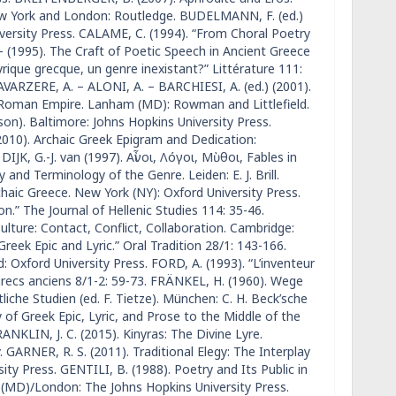
ew York and London: Routledge. BUDELMANN, F. (ed.)
ersity Press. CALAME, C. (1994). “From Choral Poetry
(1995). The Craft of Poetic Speech in Ancient Greece
lyrique grecque, un genre inexistant?” Littérature 111:
VARZERE, A. – ALONI, A. – BARCHIESI, A. (ed.) (2001).
e Roman Empire. Lanham (MD): Rowman and Littlefield.
n). Baltimore: Johns Hopkins University Press.
 (2010). Archaic Greek Epigram and Dedication:
JK, G.-J. van (1997). Αἶνοι, Λόγοι, Μὺθοι, Fables in
 and Terminology of the Genre. Leiden: E. J. Brill.
haic Greece. New York (NY): Oxford University Press.
.” The Journal of Hellenic Studies 114: 35-46.
lture: Contact, Conflict, Collaboration. Cambridge:
Greek Epic and Lyric.” Oral Tradition 28/1: 143-166.
: Oxford University Press. FORD, A. (1993). “L’inventeur
 grecs anciens 8/1-2: 59-73. FRÄNKEL, H. (1960). Wege
che Studien (ed. F. Tietze). München: C. H. Beck’sche
of Greek Epic, Lyric, and Prose to the Middle of the
RANKLIN, J. C. (2015). Kinyras: The Divine Lyre.
 GARNER, R. S. (2011). Traditional Elegy: The Interplay
ity Press. GENTILI, B. (1988). Poetry and Its Public in
e (MD)/London: The Johns Hopkins University Press.