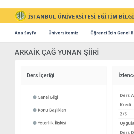
İSTANBUL ÜNİVERSİTESİ EĞİTİM BİLGİ
Ana Sayfa
Üniversitemiz
Öğrenci İçin Genel Bi
ARKAİK ÇAĞ YUNAN ŞİİRİ
Ders İçeriği
İzlen
Ders A
Genel Bilgi
Kredi
Konu Başlıkları
Z/S
Yeterlilik İlişkisi
Uygul
Ders Di