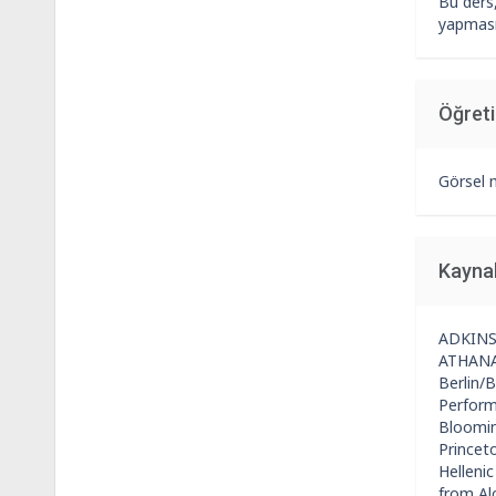
Bu ders,
yapmasın
Öğret
Görsel 
Kayna
ADKINS, 
ATHANAS
Berlin/B
Performa
Bloomin
Princeto
Helleni
from Al