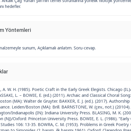
 Arkaik Çağ Yunan Şiiri'nin temel sorunlarına yönelik filolojik yöntemler
ı hedefler.
im Yöntemleri
malzemeyle sunum, Açıklamalı anlatım. Soru-cevap.
klar
A. W. H. (1985). Poetic Craft in the Early Greek Elegists. Chicago (IL
SAKI, L. – BOWIE, E. (ed.) (2011). Archaic and Classical Choral Song
oston (MA): Walter de Gruyter. BAKKER, E. J. (ed.). (2017). Authorship
nce. Leiden/Boston (MA): Brill. BARNSTONE, W. (çev., not.) (20104). A
gton/Indianapolis (IN): Indiana University Press. BLASING, M. K. (200
n (NJ)/Oxford: Princeton University Press. BOWIE, E. L. (1986). “Early
c Studies 106: 13-35. BOWRA, C. M. (1953). Problems in Greek Poetry.
cman to Simonides (2. basım, ilk basımı 1961). Oxford: Clarendon Pr