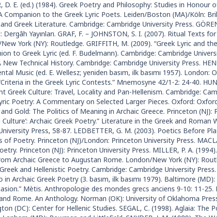
 D. E. (ed.) (1984). Greek Poetry and Philosophy: Studies in Honour 
 A Companion to the Greek Lyric Poets. Leiden/Boston (MA)/Köln: Bril
 and Greek Literature. Cambridge: Cambridge University Press. GÖREN,
: Dergâh Yayınları. GRAF, F. – JOHNSTON, S. I. (2007). Ritual Texts fo
New York (NY): Routledge. GRIFFITH, M. (2009). “Greek Lyric and th
on to Greek Lyric (ed. F. Budelmann). Cambridge: Cambridge Universi
A New Technical History. Cambridge: Cambridge University Press. HEN
ental Music (ed. E. Wellesz; yeniden basım, ilk basımı 1957). London:
 “Criteria in the Greek Lyric Contests.” Mnemosyne 42/1-2: 24-40. H
ent Greek Culture: Travel, Locality and Pan-Hellenism. Cambridge: Ca
yric Poetry: A Commentary on Selected Larger Pieces. Oxford: Oxford 
and Gold: The Politics of Meaning in Archaic Greece. Princeton (NJ): 
 Culture’: Archaic Greek Poetry.” Literature in the Greek and Roman W
University Press, 58-87. LEDBETTER, G. M. (2003). Poetics Before Plat
s of Poetry. Princeton (NJ)/London: Princeton University Press. MACL
etry. Princeton (NJ): Princeton University Press. MILLER, P. A. (1994)
rom Archaic Greece to Augustan Rome. London/New York (NY): Routl
 Greek and Hellenistic Poetry. Cambridge: Cambridge University Press
 in Archaic Greek Poetry (3. basım, ilk basımı 1979). Baltimore (MD)
asion.” Mètis. Anthropologie des mondes grecs anciens 9-10: 11-25. 
and Rome. An Anthology. Norman (OK): University of Oklahoma Press. 
on (DC): Center for Hellenic Studies. SEGAL, C. (1998). Aglaia: The 