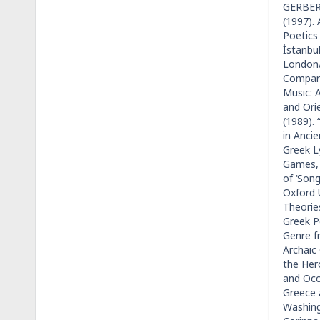
GERBER,
(1997).
Poetics
İstanbul
London/
Compani
Music: 
and Ori
(1989).
in Anci
Greek L
Games, 
of ‘Song
Oxford 
Theorie
Greek Po
Genre f
Archaic
the Hero
and Occ
Greece 
Washingt