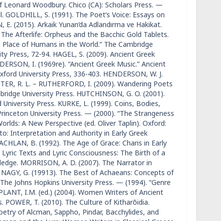
of Leonard Woodbury. Chico (CA): Scholars Press. —
l. GOLDHILL, S. (1991). The Poet’s Voice: Essays on
 E. (2015). Arkaik Yunan’da Adlandırma ve Hakikat.
r The Afterlife: Orpheus and the Bacchic Gold Tablets.
e Place of Humans in the World.” The Cambridge
ty Press, 72-94. HAGEL, S. (2009). Ancient Greek
DERSON, I. (1969re). “Ancient Greek Music.” Ancient
 Oxford University Press, 336-403. HENDERSON, W. J.
UNTER, R. L. – RUTHERFORD, I. (2009). Wandering Poets
mbridge University Press. HUTCHINSON, G. O. (2001).
University Press. KURKE, L. (1999). Coins, Bodies,
Princeton University Press. — (2000). “The Strangeness
orlds: A New Perspective (ed. Oliver Taplin). Oxford:
o: Interpretation and Authority in Early Greek
ACHLAN, B. (1992). The Age of Grace: Charis in Early
. Lyric Texts and Lyric Consciousness: The Birth of a
edge. MORRISON, A. D. (2007). The Narrator in
. NAGY, G. (19913). The Best of Achaeans: Concepts of
: The Johns Hopkins University Press. — (1994). “Genre
PLANT, I.M. (ed.) (2004). Women Writers of Ancient
POWER, T. (2010). The Culture of Kitharōidia.
Poetry of Alcman, Sappho, Pindar, Bacchylides, and