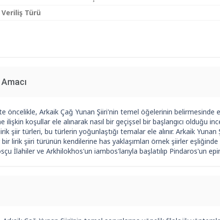
 Veriliş Türü
n Amacı
e öncelikle, Arkaik Çağ Yunan Şiiri'nin temel öğelerinin belirmesinde
e ilişkin koşullar ele alınarak nasıl bir geçişsel bir başlangıcı olduğu i
lirik şiir türleri, bu türlerin yoğunlaştığı temalar ele alınır. Arkaik Yu
r bir lirik şiiri türünün kendilerine has yaklaşımları örnek şiirler eşliğin
u İlahiler ve Arkhilokhos'un iambos'larıyla başlatılıp Pindaros'un epinik