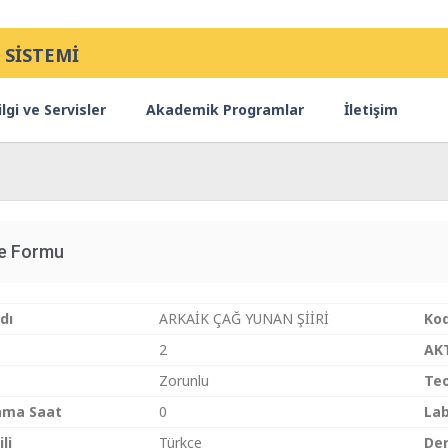
 SİSTEMİ
lgi ve Servisler
Akademik Programlar
İletişim
ce Formu
dı
ARKAİK ÇAĞ YUNAN ŞİİRİ
Ko
2
AK
Zorunlu
Teo
ama Saat
0
Lab
li
Türkçe
Der