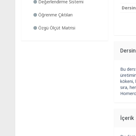
Değerlendirme Sistemi
Dersin
Öğrenme Çıktıları
Özgü Ölçüt Matrisi
Dersi
Bu derst
üretimin
kökeni, 
sıra, he
Homerosç
İçerik