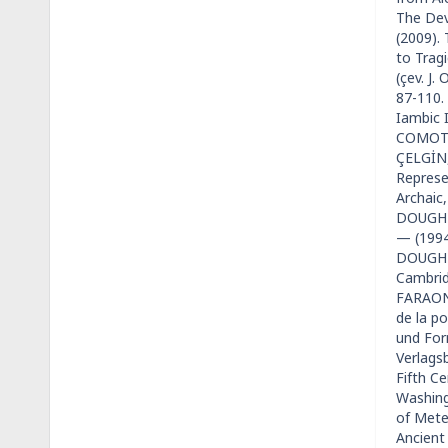
The Dev
(2009).
to Trag
(çev. J.
87-110.
Iambic 
COMOTTI
ÇELGİN, 
Represe
Archaic,
DOUGHER
— (1994
DOUGHER
Cambridg
FARAONE,
de la p
und For
Verlags
Fifth Ce
Washingt
of Meter
Ancient