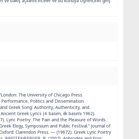
i ve bakış açılarını inceler ve bu konuya öğrencinin giriş
)/London: The University of Chicago Press.
: Performance, Politics and Dissemination.
 and Greek Song: Authority, Authenticity, and
ncient Greek Lyrics (4. basım, ilk basımı 1962).
7). Lyric Poetry: The Pain and the Pleasure of Words.
 Greek Elegy, Symposium and Public Festival.” Journal of
 Oxford: Clarendon Press. — (19672). Greek Lyric Poetry
ess. BREITENBERGER, B. (2007). Aphrodite and Eros: